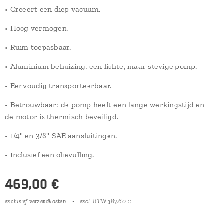
• Creëert een diep vacuüm.
• Hoog vermogen.
• Ruim toepasbaar.
• Aluminium behuizing: een lichte, maar stevige pomp.
• Eenvoudig transporteerbaar.
• Betrouwbaar: de pomp heeft een lange werkingstijd en
de motor is thermisch beveiligd.
• 1/4" en 3/8" SAE aansluitingen.
• Inclusief één olievulling.
469,00
€
exclusief verzendkosten
excl. BTW 387,60 €