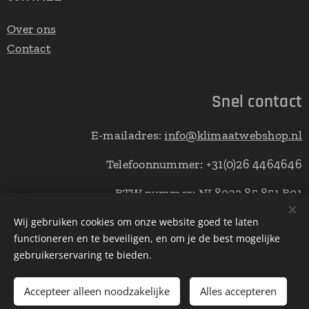
Over ons
Contact
Snel contact
E-mailadres:
info@klimaatwebshop.nl
Telefoonnummer: +31(0)26 4464646
BTW nummer: NL8032.85.851.B01
ING bank: NL76INGB0007833245
Wij gebruiken cookies om onze website goed te laten
functioneren en te beveiligen, en om je de best mogelijke
gebruikerservaring te bieden.
© Copyright klimaatwebshop 2021 alle rechten voorbehouden.
Accepteer alleen noodzakelijke
Alles accepteren
Cookies