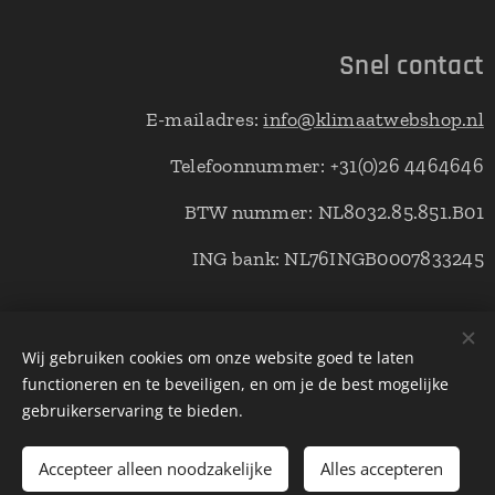
Snel contact
E-mailadres:
info@klimaatwebshop.nl
Telefoonnummer: +31(0)26 4464646
BTW nummer: NL8032.85.851.B01
ING bank: NL76INGB0007833245
© Copyright klimaatwebshop 2021 alle rechten voorbehouden.
Wij gebruiken cookies om onze website goed te laten
functioneren en te beveiligen, en om je de best mogelijke
Cookies
gebruikerservaring te bieden.
Toevoegen aan de winkelwagen
Accepteer alleen noodzakelijke
Alles accepteren