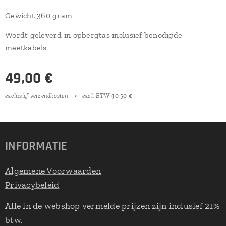
Gewicht 360 gram
Wordt geleverd in opbergtas inclusief benodigde
meetkabels
49,00
€
exclusief verzendkosten
excl. BTW 40,50 €
INFORMATIE
Algemene Voorwaarden
Privacybeleid
Alle in de webshop vermelde prijzen zijn inclusief 21%
btw.