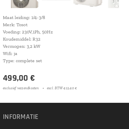
Maat leiding: 1/4-3/8
Merk: Tosot
Voeding: 230V,1Ph, 50Hz
Koudemiddel: R32
Vermogen: 3,2 kW
Wifi: ja
Type: complete set
499,00
€
exclusief verzendkosten
excl. BTW 412,40 €
INFORMATIE