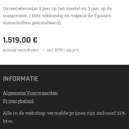
Garantietermijn: 3 jaar op het toestel en 3 jaar op de
compressor. ( Mits vakkundig en volgens de Fgassen
voorschriften geïnstalleerd).
1.519,00
€
exclusief verzendkosten
excl. BTW 1.255,37 €
INFORMATIE
Algemene Voorwaarden
Privacybeleid
Alle in de webshop vermelde prijzen zijn inclusief 21%
btw.