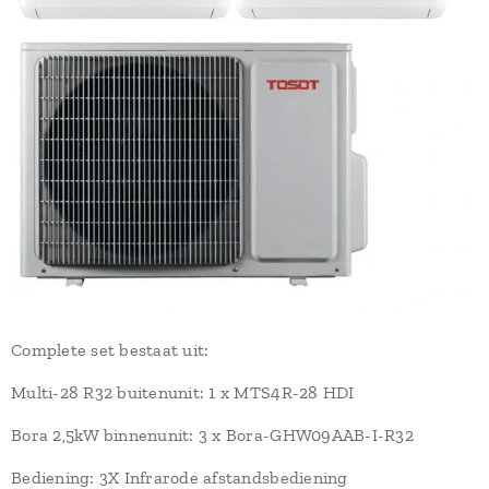
Complete set bestaat uit:
Multi-28 R32 buitenunit: 1 x MTS4R-28 HDI
Bora 2,5kW binnenunit: 3 x Bora-GHW09AAB-I-R32
Bediening: 3X Infrarode afstandsbediening