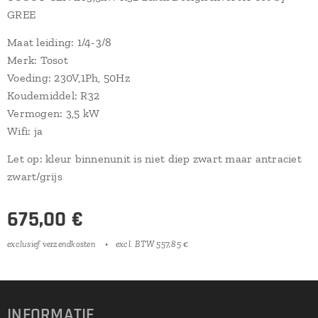
GREE
Maat leiding: 1/4-3/8
Merk: Tosot
Voeding: 230V,1Ph, 50Hz
Koudemiddel: R32
Vermogen: 3,5 kW
Wifi: ja
Let op: kleur binnenunit is niet diep zwart maar antraciet
zwart/grijs
675,00
€
exclusief verzendkosten
excl. BTW 557,85 €
INFORMATIE