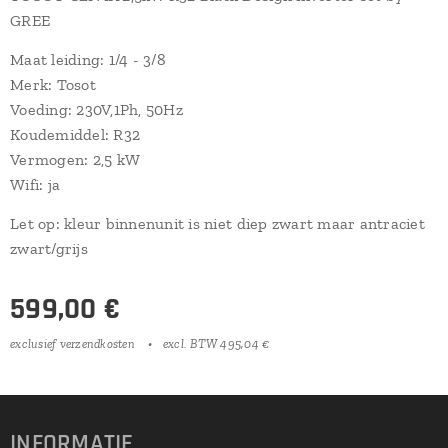
GREE
Maat leiding: 1/4 - 3/8
Merk: Tosot
Voeding: 230V,1Ph, 50Hz
Koudemiddel: R32
Vermogen: 2,5 kW
Wifi: ja
Let op: kleur binnenunit is niet diep zwart maar antraciet
zwart/grijs
599,00
€
exclusief verzendkosten
excl. BTW 495,04 €
INFORMATIE