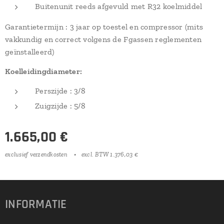
Buitenunit reeds afgevuld met R32 koelmiddel
Garantietermijn : 3 jaar op toestel en compressor (mits
vakkundig en correct volgens de Fgassen reglementen
geïnstalleerd)
Koelleidingdiameter:
Perszijde : 3/8
Zuigzijde : 5/8
1.665,00
€
exclusief verzendkosten
excl. BTW 1.376,03 €
INFORMATIE