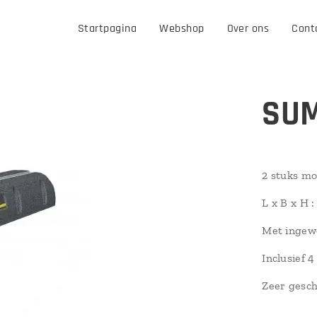
Startpagina
Webshop
Over ons
Cont
SUM
2 stuks m
L x B x H 
Met ingew
Inclusief
Zeer gesch