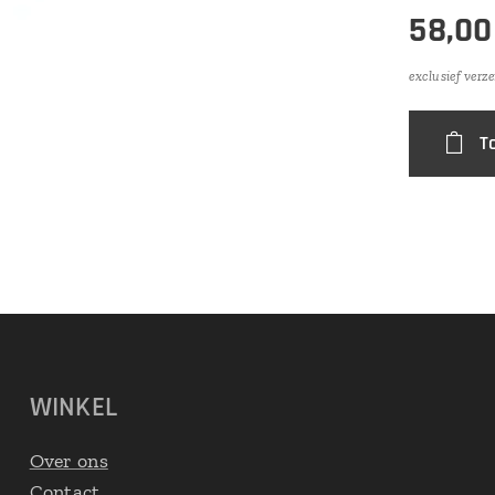
58,00
exclusief verz
T
WINKEL
Over ons
Contact