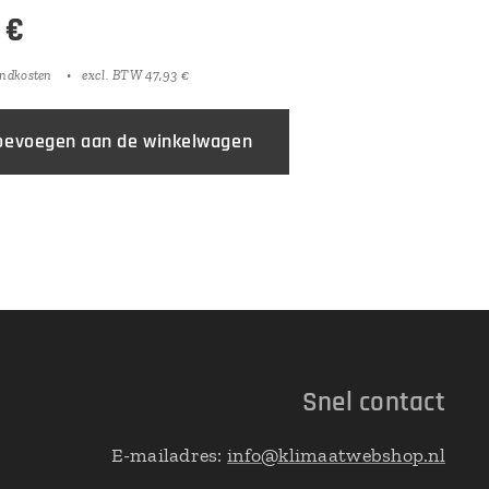
€
endkosten
excl. BTW 47,93 €
oevoegen aan de winkelwagen
Snel contact
E-mailadres:
info@klimaatwebshop.nl