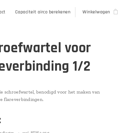
act
Capaciteit airco berekenen
Winkelwagen
roefwartel voor
reverbinding 1/2
le schroefwartel, benodigd voor het maken van
 flareverbindingen.
€
endkosten
excl. BTW 2,07 €