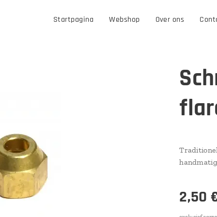
Startpagina
Webshop
Over ons
Cont
Sch
fla
Traditione
handmatige
2,50
exclusief verz