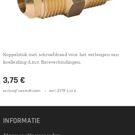
Koppelstuk met schroefdraad voor het verlengen van
koelleiding d.m.v. flareverbindingen.
3,75
€
exclusief verzendkosten
excl. BTW 3,10 €
INFORMATIE