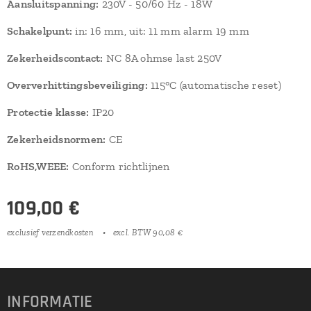
Aansluitspanning:
230V - 50/60 Hz - 18W
Schakelpunt:
in: 16 mm, uit: 11 mm alarm 19 mm
Zekerheidscontact:
NC 8A ohmse last 250V
Oververhittingsbeveiliging:
115°C (automatische reset)
Protectie klasse:
IP20
Zekerheidsnormen:
CE
RoHS,WEEE:
Conform richtlijnen
109,00
€
exclusief verzendkosten
excl. BTW 90,08 €
INFORMATIE