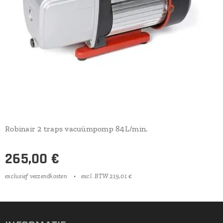
Robinair 2 traps vacuümpomp 84L/min.
265,00
€
exclusief verzendkosten
excl. BTW 219,01 €