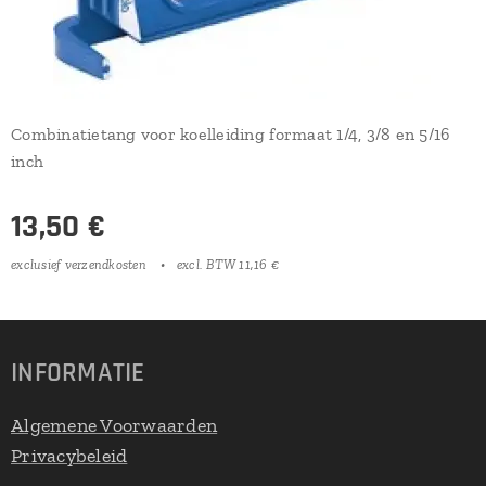
Combinatietang voor koelleiding formaat 1/4, 3/8 en 5/16
inch
13,50
€
exclusief verzendkosten
excl. BTW 11,16 €
INFORMATIE
Algemene Voorwaarden
Privacybeleid