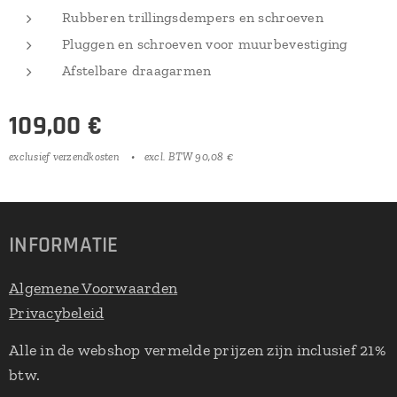
Rubberen trillingsdempers en schroeven
Pluggen en schroeven voor muurbevestiging
Afstelbare draagarmen
109,00
€
exclusief verzendkosten
excl. BTW 90,08 €
INFORMATIE
Algemene Voorwaarden
Privacybeleid
Alle in de webshop vermelde prijzen zijn inclusief 21%
btw.