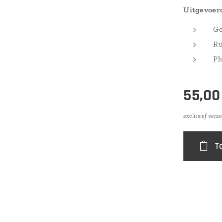
Uitgevoerd
Ge
Ru
Pl
55,00
exclusief verz
T