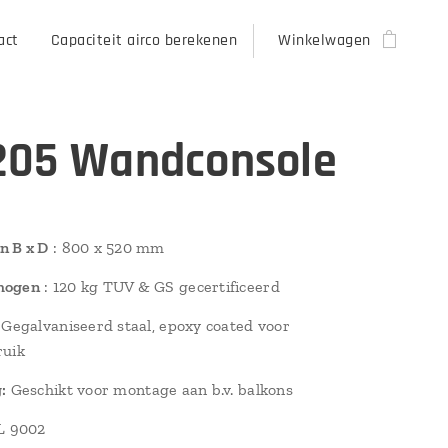
act
Capaciteit airco berekenen
Winkelwagen
05 Wandconsole
n B x D
: 800 x 520 mm
mogen
: 120 kg TUV & GS gecertificeerd
: Gegalvaniseerd staal, epoxy coated voor
ruik
:
Geschikt voor montage aan b.v. balkons
L 9002