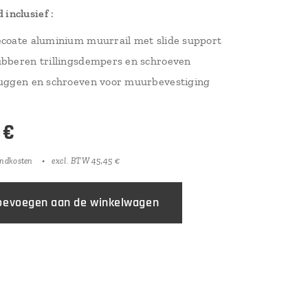
 inclusief
:
coate aluminium muurrail met slide support
bberen trillingsdempers en schroeven
uggen en schroeven voor muurbevestiging
€
endkosten
excl. BTW 45,45 €
oevoegen aan de winkelwagen