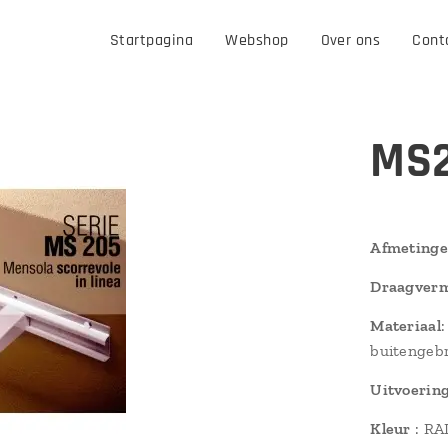
Startpagina
Webshop
Over ons
Cont
MS2
Afmetinge
Draagver
Materiaal
buitengeb
Uitvoering
Kleur
: RA