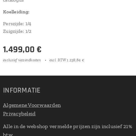
Koelleiding:
Perszijde: 1/4
Zuigzijde: 1/2
1.499,00
€
exclusief verzendkosten
excl. BTW 1.238,84 €
INFORMATIE
Algemene Voorwaarden
Privacybeleid
Alle in de webshop vermelde prijzen zijn inclusief 21%
btw.