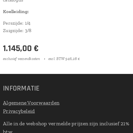
Koelleiding:
Perszijde: 1/4
Zuigzijde: 3/8
1.145,00
€
exclusief verzendkosten
excl. BTW 946,28 €
INFORMATIE
Algemene Voorwaarden
Privacybeleid
Alle in de webshop vermelde prijzen zijn inclusief 21%
btw.