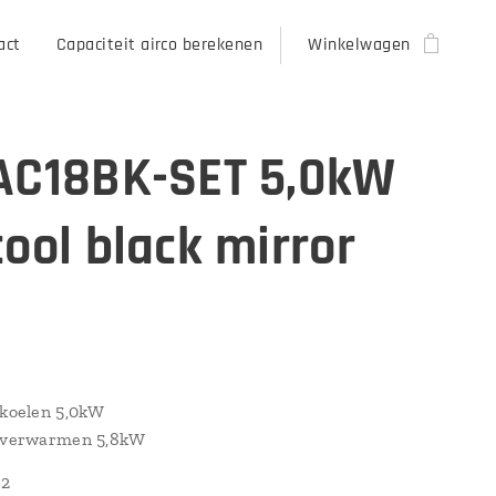
act
Capaciteit airco berekenen
Winkelwagen
AC18BK-SET 5,0kW
cool black mirror
 koelen 5,0kW
t verwarmen 5,8kW
32