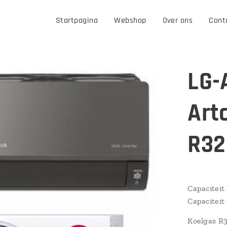
Startpagina
Webshop
Over ons
Cont
LG-
Art
R32
Capaciteit
Capacitei
Koelgas R