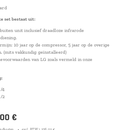
oard
e set bestaat uit:
buiten unit inclusief draadloze infrarode
diening.
rmijn: 10 jaar op de compressor, 5 jaar op de overige
. (mits vakkundig geïnstalleerd)
ievoorwaarden van LG zoals vermeld in onze
g:
1/4
1/2
,00
€
endkosten
excl. BTW 1.376,03 €