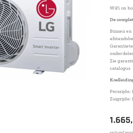
WiFi on b
De complet
Binnen en 
afstandsbe
Garantiete
onderdelen
Zie garant
catalogus
Koelleidin
Perszijde: 
Zuigzijde: 
1.665
exclusief verz