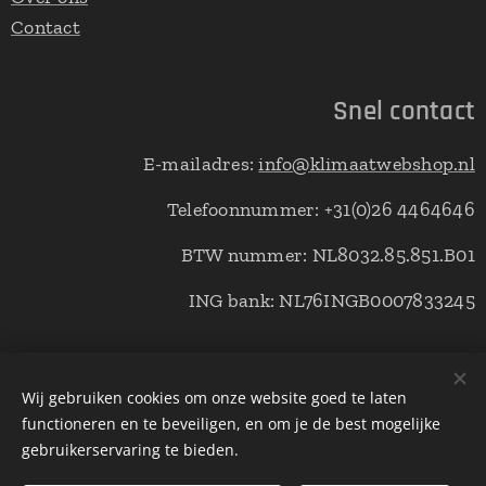
Contact
Snel contact
E-mailadres:
info@klimaatwebshop.nl
Telefoonnummer: +31(0)26 4464646
BTW nummer: NL8032.85.851.B01
ING bank: NL76INGB0007833245
© Copyright klimaatwebshop 2021 alle rechten voorbehouden.
Wij gebruiken cookies om onze website goed te laten
functioneren en te beveiligen, en om je de best mogelijke
Cookies
gebruikerservaring te bieden.