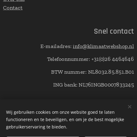
Contact
Snel contact
E-mailadres:
info@klimaatwebshop.nl
Telefoonnummer: +31(0)26 4464646
BTW nummer: NL8032.85.851.B01
ING bank: NL76INGB0007833245
© Copyright klimaatwebshop 2021 alle rechten voorbehouden.
Wij gebruiken cookies om onze website goed te laten
functioneren en te beveiligen, en om je de best mogelijke
Cookies
gebruikerservaring te bieden.