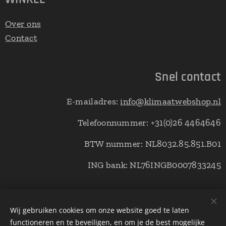
Over ons
Contact
Snel contact
E-mailadres:
info@klimaatwebshop.nl
Telefoonnummer: +31(0)26 4464646
BTW nummer: NL8032.85.851.B01
ING bank: NL76INGB0007833245
© Copyright klimaatwebshop 2021 alle rechten voorbehouden.
Wij gebruiken cookies om onze website goed te laten
functioneren en te beveiligen, en om je de best mogelijke
Cookies