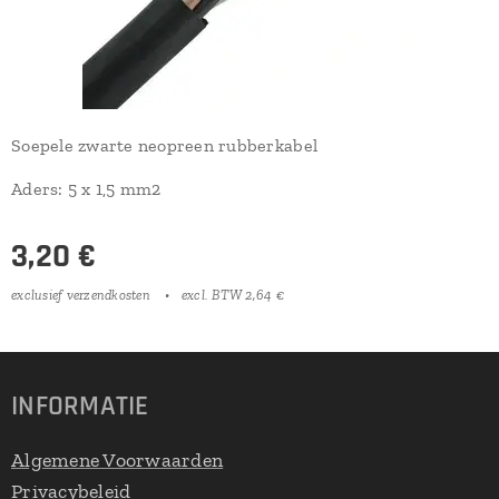
Soepele zwarte neopreen rubberkabel
Aders: 5 x 1,5 mm2
3,20
€
exclusief verzendkosten
excl. BTW 2,64 €
INFORMATIE
Algemene Voorwaarden
Privacybeleid