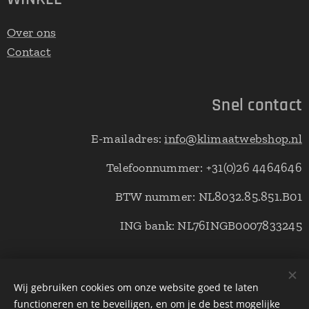
Over ons
Contact
Snel contact
E-mailadres:
info@klimaatwebshop.nl
Telefoonnummer: +31(0)26 4464646
BTW nummer: NL8032.85.851.B01
ING bank: NL76INGB0007833245
© Copyright klimaatwebshop 2021 alle rechten voorbehouden.
Wij gebruiken cookies om onze website goed te laten
functioneren en te beveiligen, en om je de best mogelijke
Cookies