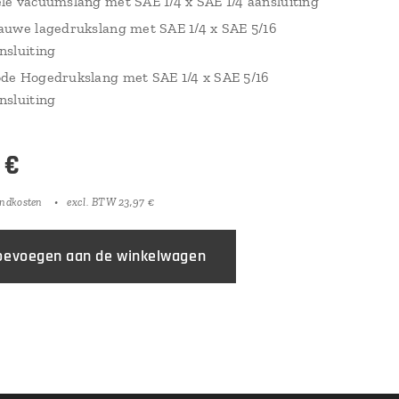
le vacuümslang met SAE 1/4 x SAE 1/4 aansluiting
auwe lagedrukslang met SAE 1/4 x SAE 5/16
nsluiting
de Hogedrukslang met SAE 1/4 x SAE 5/16
nsluiting
€
endkosten
excl. BTW 23,97 €
oevoegen aan de winkelwagen