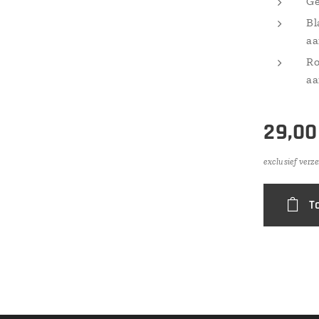
Ge
Bl
aa
Ro
aa
29,00
exclusief verz
T