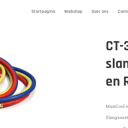
Startpagina
Webshop
Over ons
Cont
CT-
sla
en 
MaxiCool s
Slangenset